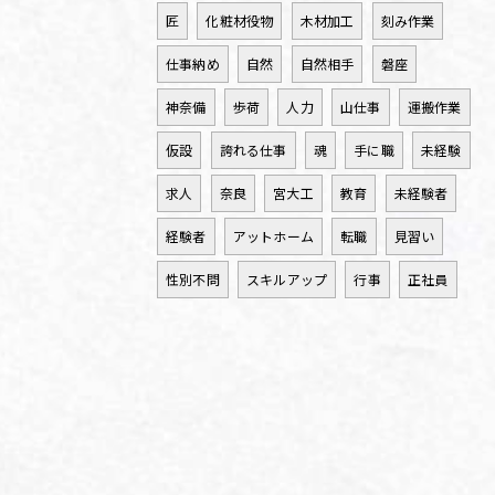
匠
化粧材役物
木材加工
刻み作業
仕事納め
自然
自然相手
磐座
神奈備
歩荷
人力
山仕事
運搬作業
仮設
誇れる仕事
魂
手に職
未経験
求人
奈良
宮大工
教育
未経験者
経験者
アットホーム
転職
見習い
性別不問
スキルアップ
行事
正社員