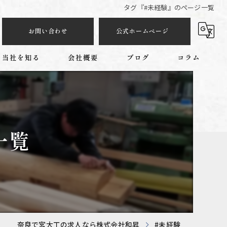
タグ『#未経験』のページ一覧
お問い合わせ
公式ホームページ
当社を知る
会社概要
ブログ
コラム
施工管理
中途
一覧
学歴不問
業務委託
新卒
奈良で宮大工の求人なら株式会社和昇
#未経験