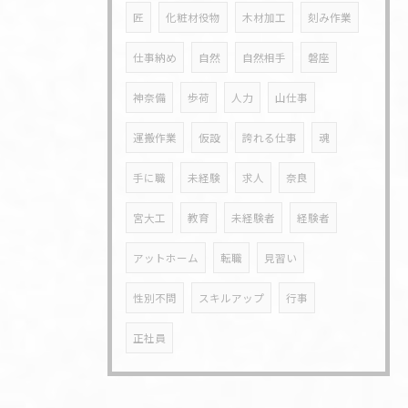
匠
化粧材役物
木材加工
刻み作業
仕事納め
自然
自然相手
磐座
神奈備
歩荷
人力
山仕事
運搬作業
仮設
誇れる仕事
魂
手に職
未経験
求人
奈良
宮大工
教育
未経験者
経験者
アットホーム
転職
見習い
性別不問
スキルアップ
行事
正社員