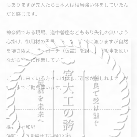
もありますが先人たち日本人は相当強い体をしていたん
だと感じます。
神奈備である現場、道中磐座などもあり失礼の無いよう
心掛け、御用材の重量や形状など多岐に渡りますが自然
を壊さぬようアプローチ（仮設）を組み、運搬車を使い
ながら安全に作業しています。
ご参拝に来ている方々には少しご迷惑かもしれませんが
竣工までご勘弁願います。
--------------------------------------------------------------------
--
株式会社和昇
住所 : 奈良県桜井市三輪733-1